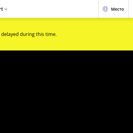
rt
Место
 delayed during this time.