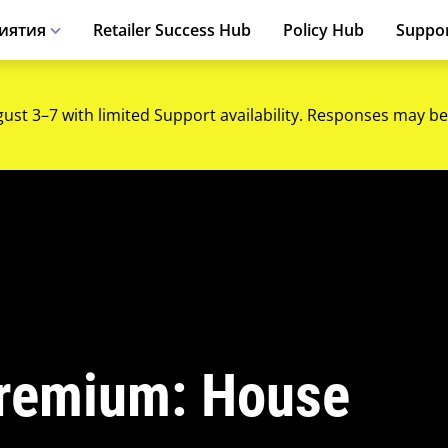
иятия
Retailer Success Hub
Policy Hub
Suppo
gust 3–7 with limited Support availability. Responses may be
remium: House