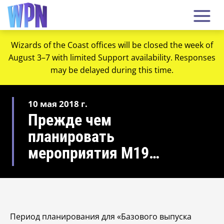
Wizards of the Coast offices will be closed the week of
August 3–7 with limited Support availability. Responses
may be delayed during this time.
10 мая 2018 г.
Прежде чем
планировать
мероприятия M19…
Период планирования для «Базового выпуска