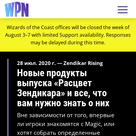
Wizards of the Coast offices will be closed the week of
August 3–7 with limited Support availability. Responses
may be delayed during this time.
28 июл. 2020 г. — Zendikar Rising
Новые продукты
выпуска «Расцвет
Зендикара» и все, что
вам нужно знать о них
Вне зависимости от того, впервые
ли игроки знакомятся с Magic, или
хотят собрать определенные