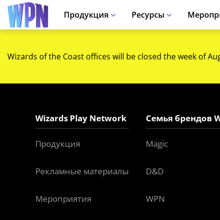
Продукция
Ресурсы
Меропр
Wizards of the Coast offices will be closed the week of Au
Wizards Play Network
Семья брендов W
Продукция
Magic
Рекламные материалы
D&D
Мероприятия
WPN