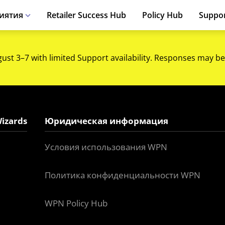
иятия
Retailer Success Hub
Policy Hub
Suppo
gust 3–7 with limited Support availability. Responses may be
izards
Юридическая информация
Условия использования WPN
Политика конфиденциальности WPN
WPN Policy Hub