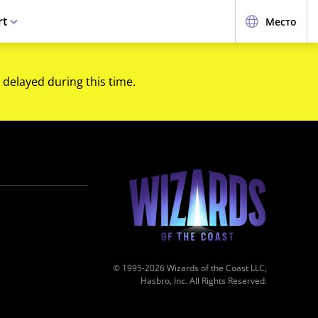
rt
Место
 delayed during this time.
© 1995-2026 Wizards of the Coast LLC,
Hasbro, Inc. All Rights Reserved.