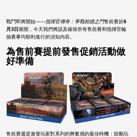
戰鬥即將開始——
指揮官傳奇：爭戰柏德之門
售前賽於
6
月3日
展開，今天我們將談及確保所有售前賽和指揮官輪
抽賽事均順利進行的須知內容。
為售前賽提前發售促銷活動做
好準備
售前賽週是激發玩家對系列的興奮感的最佳時機：鼓勵玩