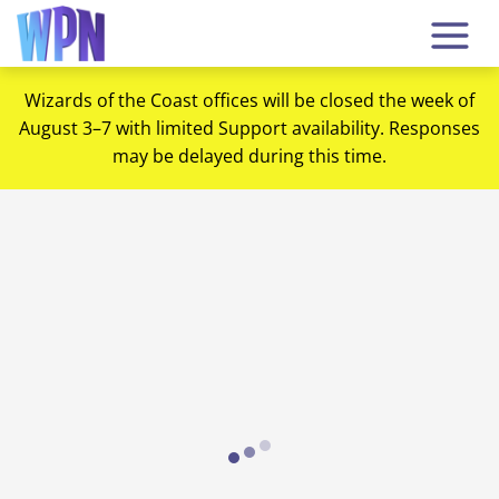
Wizards of the Coast offices will be closed the week of
August 3–7 with limited Support availability. Responses
may be delayed during this time.
Loading...