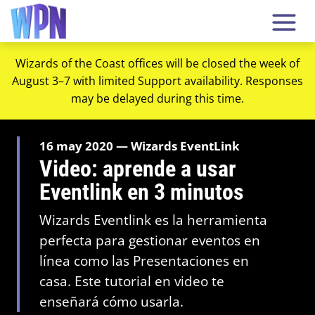
Wizards of the Coast offices will be closed the week of
August 3–7 with limited Support availability. Responses
may be delayed during this time.
16 may 2020 — Wizards EventLink
Video: aprende a usar
Eventlink en 3 minutos
Wizards Eventlink es la herramienta
perfecta para gestionar eventos en
línea como las Presentaciones en
casa. Este tutorial en video te
enseñará cómo usarla.