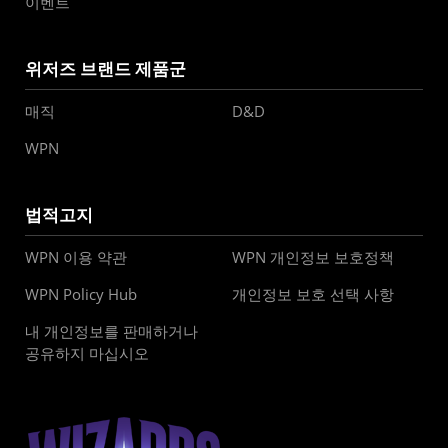
이벤트
위저즈 브랜드 제품군
매직
D&D
WPN
법적고지
WPN 이용 약관
WPN 개인정보 보호정책
WPN Policy Hub
개인정보 보호 선택 사항
내 개인정보를 판매하거나
공유하지 마십시오