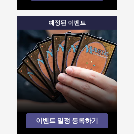
예정된 이벤트
이벤트 일정 등록하기