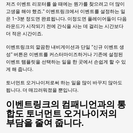
저즈 이벤트 리포터를 쓸 때에는 뭔가를 찾으려고 더 많이
고생을 해야 했죠." 이벤트링크에서 이벤트를 설정하는 일
은 1~3분 정도면 완료됩니다. 이정도면 플레이어들이 다음
라운드가 시작되기 전에 간식을 사는 데 걸리는 시간보다
더 적은 시간이죠.
이벤트링크의 깔끔한 내비게이션과 단일 "신규 이벤트 생
성" 버튼은 이벤트를 커스터마이즈하거나 기존에 설정된
이벤트 템플릿을 선택하는 일을 한 곳에서 손쉽게 할 수 있
게 해 줍니다.
토너먼트 오거나이저로써 하는 일을 많이 바꾸지 않아도
됩니다. 더 매끄러워졌을 뿐입니다.
이벤트링크의 컴패니언과의 통
합도 토너먼트 오거나이저의
부담을 줄여 줍니다.