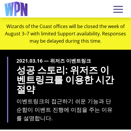
Wizards of the Coast offices will be closed the week of
August 3–7 with limited Support availability. Responses
may be delayed during this time.
2021.03.16 — 위저즈 이벤트링크
성공 스토리: 위저즈 이
벤트링크를 이용한 시간
절약
이벤트링크의 접근하기 쉬운 기능과 단
순함이 이벤트 진행에 이점을 주는 이유
를 설명합니다.