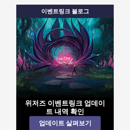
이벤트링크 블로그
위저즈 이벤트링크 업데이
트 내역 확인
업데이트 살펴보기