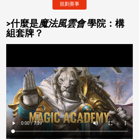
規劃賽事
>什麼是
魔法風雲會
學院：構
組套牌？