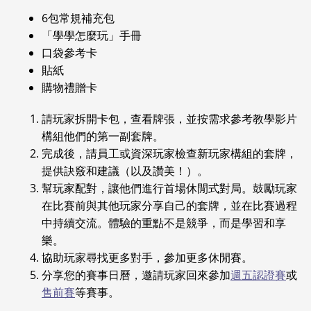
6包常規補充包
「學學怎麼玩」手冊
口袋參考卡
貼紙
購物禮贈卡
請玩家拆開卡包，查看牌張，並按需求參考教學影片
構組他們的第一副套牌。
完成後，請員工或資深玩家檢查新玩家構組的套牌，
提供訣竅和建議（以及讚美！）。
幫玩家配對，讓他們進行首場休閒式對局。鼓勵玩家
在比賽前與其他玩家分享自己的套牌，並在比賽過程
中持續交流。體驗的重點不是競爭，而是學習和享
樂。
協助玩家尋找更多對手，參加更多休閒賽。
分享您的賽事日曆，邀請玩家回來參加
週五認證賽
或
售前賽
等賽事。