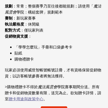
規劃
：常青；整個賽季乃至往後都能規劃；請使用「
魔法
風雲會
學院：構組套牌」規劃範本
賽制
：新玩家賽事
執法嚴格度
：休閒級
配對方式
：僅玩家列表
促銷物資支援
：
「學學怎麼玩」手冊和口袋參考卡
貼紙
購物禮贈卡
玩家必須使用威世智帳號帳號註冊，才有資格保留促銷物
資；以訪客帳號參賽者將無法獲得。
>購物禮贈卡不得於
魔法風雲會
學院賽事期間分送。所有
贈卡和促銷物資數量有限，送完為止。欲知贈卡詳情，請
至
贈卡用途與政策中心
。