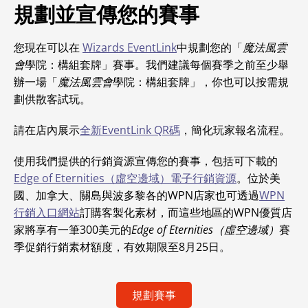
規劃並宣傳您的賽事
您現在可以在
Wizards EventLink
中規劃您的「
魔法風雲
會
學院：構組套牌」賽事。我們建議每個賽季之前至少舉
辦一場「
魔法風雲會
學院：構組套牌」，你也可以按需規
劃供散客試玩。
請在店內展示
全新EventLink QR碼
，簡化玩家報名流程。
使用我們提供的行銷資源宣傳您的賽事，包括可下載的
Edge of Eternities（虛空邊域）電子行銷資源
。位於美
國、加拿大、關島與波多黎各的WPN店家也可透過
WPN
行銷入口網站
訂購客製化素材，而這些地區的WPN優質店
家將享有一筆300美元的
Edge of Eternities（虛空邊域）
賽
季促銷行銷素材額度，有效期限至8月25日。
規劃賽事