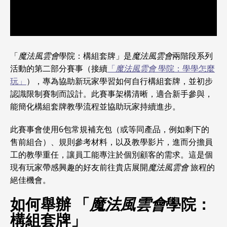
「
魔法風雲會
學院：構組套牌」是
魔法風雲會
兩階段系列
活動的第二部分賽事（接續
「
魔法風雲會
學院：學學怎麼
玩」
），專為協助新玩家學習如何自行構組套牌，並初步
認識限制賽制而設計。此賽事架構清晰，適合新手參與，
能簡化構組套牌教學流程並協助玩家持續進步。
此賽事會使用6包常規補充包（或等同產品，例如剩下的
售前組合）、規則參考材料，以及教學影片，進而分擔員
工的教學重任，讓員工能專注於個別顧客的需求。這是個
現有玩家帶感興趣的好友前往貴店展開
魔法風雲會
旅程的
絕佳機會。
如何舉辦 「
魔法風雲會
學院：
構組套牌」