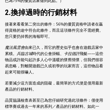
已為75%的優質店家做到此點。）
2.換掉過時的行銷材料
接著來看看第二突出的條件：56%的優質資格申請者在贏
得資格的途中符合此條件，而且這項條件完全不需經費。
您只要扔掉舊的海報即可。
魔法風雲會
由來已久，而它的歷史似乎也會在遊戲店家中
累積。
兵臨古城
時代的公會掛幅、
卡拉德許
飛艇——這些
物品或許能勾起許多人心中溫暖的懷舊情懷，但我們很容
易忽略，對離開遊戲已久或初學的玩家而言，這些物品看
起來可能很嚇人。
若要減少這方面造成的阻礙，最簡單的方式便是僅用最新
產品的行銷材料。
品質協議檢查表甚至已為您仔細研究過此項條件：僅使用
標準賽或過去一年來的系列／產品的行銷材料。如此一