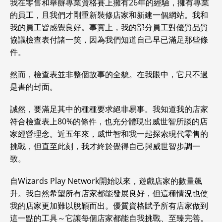
我在零售和舉辦專業資格賽上擁有26年的經驗，擁有專業
的員工，且我們才剛重新裝修店家和新建一個網站。我和
我的員工皆感覺良好。事實上，我的部分員工對優質品質
協議檢查表付諸一笑，因為我們知道自己早已滿足那些條
件。
然而，檢查表並非整個故事的全貌。在我眼中，它只不過
是書的封面。
誠然，要滿足其中的種種要求絕非易事。我知道我的店家
符合檢查表上80%的條件，也充分體現出威世智所談的店
家經營理念。近五年來，威世智和我一起探索現代零售的
挑戰，但直至此刻，我才終於覺得自己與威世智步調一
致。
自Wizards Play Network開始以來，遊戲店家的數量飆
升。我自然希望所有店家都能發展良好，但這種情況也使
我的店家更加難以脫穎而出。優質資格賦予所有店家做到
這一點的工具～它讓每個店家都能自我挑戰、至臻完善。