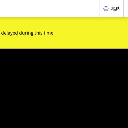
地點
 delayed during this time.