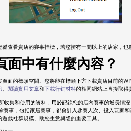
輕鬆查看貴店的賽事指標，若您擁有一間以上的店家，也
頁面中有什麼內容？
案頁面的標頭空間。您將能在標頭下方下載貴店目前的W
訊
、
閱讀實用文章
和
下載行銷材料
的相同網站上直接取得
所收集和使用的資料，用於記錄您的店內賽事的增長情況。所
會
賽事，包括家居賽事，都會計入參賽人次、投入玩家和
的遊戲社群規模、助您生意興隆的重要工具。