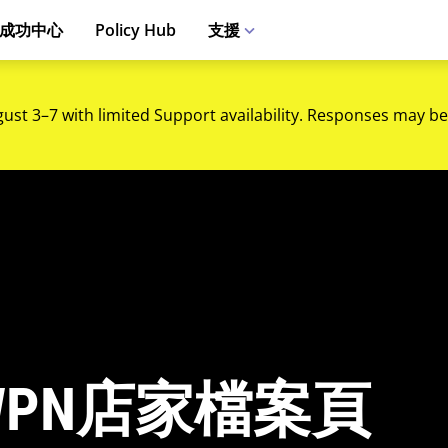
成功中心
Policy Hub
支援
gust 3–7 with limited Support availability. Responses may be
PN店家檔案頁